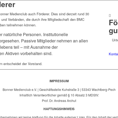
derer
Bonner Medienclub auch Förderer. Dies sind derzeit rund 30
Fö
l und Verbänden, die durch ihre Mitgliedschaft den BMC
leben teilnehmen können.
gu
 natürliche Personen. Institutionelle
Unt
vorgesehen. Passive Mitglieder nehmen an allen
lebens teil – mit Ausnahme der
en Aktiven vorbehalten sind.
Konta
n entscheidet der Vorstand.
IMPRESSUM
Bonner Medienclub e.V. | Geschäftsstelle Kuhstraße 3 | 53343 Wachtberg-Pech
Inhaltlich Verantwortlicher gemäß § 10 Absatz 3 MDStV:
Prof. Dr. Andreas Archut
HAFTUNGSHINWEIS
e übernehmen wir keine Haftung für die Inhalte externer Links. Für den Inhalt der ve