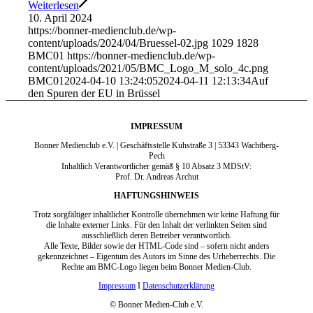
Weiterlesen
10. April 2024
https://bonner-medienclub.de/wp-
content/uploads/2024/04/Bruessel-02.jpg
1029
1828
BMC01
https://bonner-medienclub.de/wp-
content/uploads/2021/05/BMC_Logo_M_solo_4c.png
BMC01
2024-04-10 13:24:05
2024-04-11 12:13:34
Auf
den Spuren der EU in Brüssel
IMPRESSUM
Bonner Medienclub e.V. | Geschäftsstelle Kuhstraße 3 | 53343 Wachtberg-
Pech
Inhaltlich Verantwortlicher gemäß § 10 Absatz 3 MDStV:
Prof. Dr. Andreas Archut
HAFTUNGSHINWEIS
Trotz sorgfältiger inhaltlicher Kontrolle übernehmen wir keine Haftung für
die Inhalte externer Links. Für den Inhalt der verlinkten Seiten sind
ausschließlich deren Betreiber verantwortlich.
Alle Texte, Bilder sowie der HTML-Code sind – sofern nicht anders
gekennzeichnet – Eigentum des Autors im Sinne des Urheberrechts. Die
Rechte am BMC-Logo liegen beim Bonner Medien-Club.
Impressum
I
Datenschutzerklärung
© Bonner Medien-Club e.V.