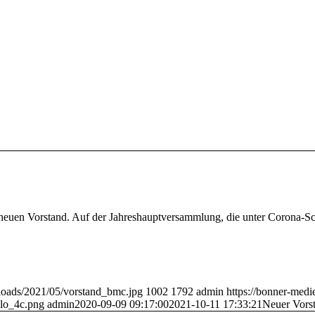
euen Vorstand. Auf der Jahreshauptversammlung, die unter Corona-S
ploads/2021/05/vorstand_bmc.jpg
1002
1792
admin
https://bonner-medi
lo_4c.png
admin
2020-09-09 09:17:00
2021-10-11 17:33:21
Neuer Vors