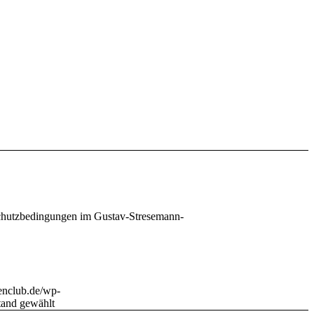
chutzbedingungen im Gustav-Stresemann-
enclub.de/wp-
tand gewählt