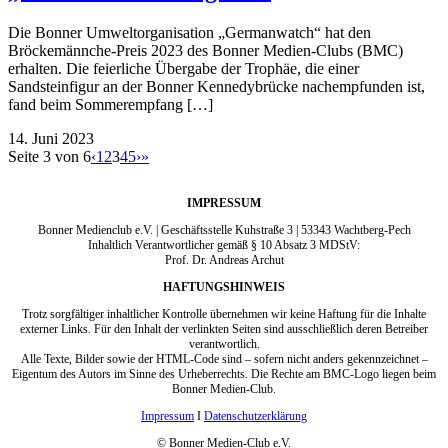
Die Bonner Umweltorganisation „Germanwatch“ hat den
Bröckemännche-Preis 2023 des Bonner Medien-Clubs (BMC)
erhalten. Die feierliche Übergabe der Trophäe, die einer
Sandsteinfigur an der Bonner Kennedybrücke nachempfunden ist,
fand beim Sommerempfang […]
14. Juni 2023
Seite 3 von 6
‹
1
2
3
4
5
›
»
IMPRESSUM
Bonner Medienclub e.V. | Geschäftsstelle Kuhstraße 3 | 53343 Wachtberg-Pech
Inhaltlich Verantwortlicher gemäß § 10 Absatz 3 MDStV:
Prof. Dr. Andreas Archut
HAFTUNGSHINWEIS
Trotz sorgfältiger inhaltlicher Kontrolle übernehmen wir keine Haftung für die Inhalte
externer Links. Für den Inhalt der verlinkten Seiten sind ausschließlich deren Betreiber
verantwortlich.
Alle Texte, Bilder sowie der HTML-Code sind – sofern nicht anders gekennzeichnet –
Eigentum des Autors im Sinne des Urheberrechts. Die Rechte am BMC-Logo liegen beim
Bonner Medien-Club.
Impressum
I
Datenschutzerklärung
© Bonner Medien-Club e.V.