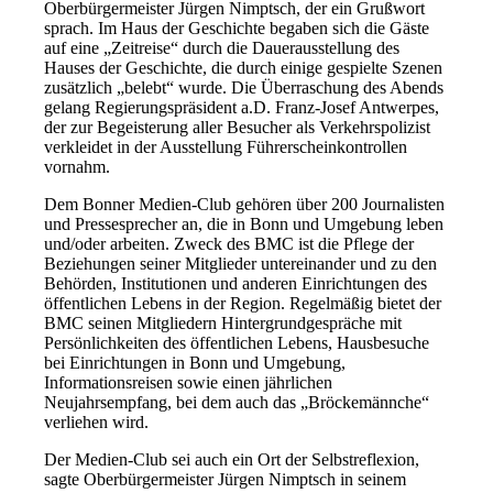
Oberbürgermeister Jürgen Nimptsch, der ein Grußwort
sprach. Im Haus der Geschichte begaben sich die Gäste
auf eine „Zeitreise“ durch die Dauerausstellung des
Hauses der Geschichte, die durch einige gespielte Szenen
zusätzlich „belebt“ wurde. Die Überraschung des Abends
gelang Regierungspräsident a.D. Franz-Josef Antwerpes,
der zur Begeisterung aller Besucher als Verkehrspolizist
verkleidet in der Ausstellung Führerscheinkontrollen
vornahm.
Dem Bonner Medien-Club gehören über 200 Journalisten
und Pressesprecher an, die in Bonn und Umgebung leben
und/oder arbeiten. Zweck des BMC ist die Pflege der
Beziehungen seiner Mitglieder untereinander und zu den
Behörden, Institutionen und anderen Einrichtungen des
öffentlichen Lebens in der Region. Regelmäßig bietet der
BMC seinen Mitgliedern Hintergrundgespräche mit
Persönlichkeiten des öffentlichen Lebens, Hausbesuche
bei Einrichtungen in Bonn und Umgebung,
Informationsreisen sowie einen jährlichen
Neujahrsempfang, bei dem auch das „Bröckemännche“
verliehen wird.
Der Medien-Club sei auch ein Ort der Selbstreflexion,
sagte Oberbürgermeister Jürgen Nimptsch in seinem