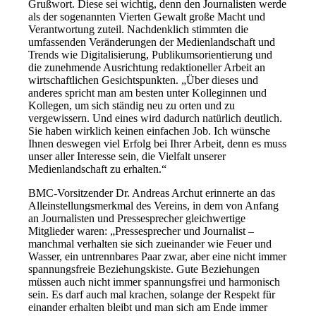
Grußwort. Diese sei wichtig, denn den Journalisten werde
als der sogenannten Vierten Gewalt große Macht und
Verantwortung zuteil. Nachdenklich stimmten die
umfassenden Veränderungen der Medienlandschaft und
Trends wie Digitalisierung, Publikumsorientierung und
die zunehmende Ausrichtung redaktioneller Arbeit an
wirtschaftlichen Gesichtspunkten. „Über dieses und
anderes spricht man am besten unter Kolleginnen und
Kollegen, um sich ständig neu zu orten und zu
vergewissern. Und eines wird dadurch natürlich deutlich.
Sie haben wirklich keinen einfachen Job. Ich wünsche
Ihnen deswegen viel Erfolg bei Ihrer Arbeit, denn es muss
unser aller Interesse sein, die Vielfalt unserer
Medienlandschaft zu erhalten.“
BMC-Vorsitzender Dr. Andreas Archut erinnerte an das
Alleinstellungsmerkmal des Vereins, in dem von Anfang
an Journalisten und Pressesprecher gleichwertige
Mitglieder waren: „Pressesprecher und Journalist –
manchmal verhalten sie sich zueinander wie Feuer und
Wasser, ein untrennbares Paar zwar, aber eine nicht immer
spannungsfreie Beziehungskiste. Gute Beziehungen
müssen auch nicht immer spannungsfrei und harmonisch
sein. Es darf auch mal krachen, solange der Respekt für
einander erhalten bleibt und man sich am Ende immer