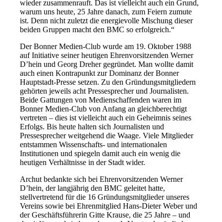
wieder zusammenrauft. Das ist vielleicht auch ein Grund,
warum uns heute, 25 Jahre danach, zum Feiern zumute
ist. Denn nicht zuletzt die energievolle Mischung dieser
beiden Gruppen macht den BMC so erfolgreich.“
Der Bonner Medien-Club wurde am 19. Oktober 1988
auf Initiative seiner heutigen Ehrenvorsitzenden Werner
D’hein und Georg Dreher gegründet. Man wollte damit
auch einen Kontrapunkt zur Dominanz der Bonner
Hauptstadt-Presse setzen. Zu den Gründungsmitgliedern
gehörten jeweils acht Pressesprecher und Journalisten.
Beide Gattungen von Medienschaffenden waren im
Bonner Medien-Club von Anfang an gleichberechtigt
vertreten – dies ist vielleicht auch ein Geheimnis seines
Erfolgs. Bis heute halten sich Journalisten und
Pressesprecher weitgehend die Waage. Viele Mitglieder
entstammen Wissenschafts- und internationalen
Institutionen und spiegeln damit auch ein wenig die
heutigen Verhältnisse in der Stadt wider.
Archut bedankte sich bei Ehrenvorsitzenden Werner
D’hein, der langjährig den BMC geleitet hatte,
stellvertretend für die 16 Gründungsmitglieder unseres
Vereins sowie bei Ehrenmitglied Hans-Dieter Weber und
der Geschäftsführerin Gitte Krause, die 25 Jahre – und