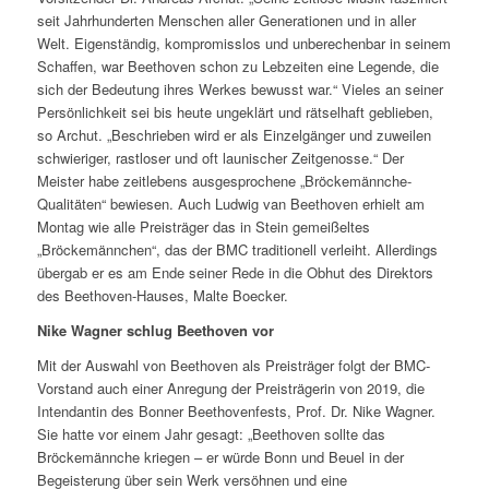
seit Jahrhunderten Menschen aller Generationen und in aller
Welt. Eigenständig, kompromisslos und unberechenbar in seinem
Schaffen, war Beethoven schon zu Lebzeiten eine Legende, die
sich der Bedeutung ihres Werkes bewusst war.“ Vieles an seiner
Persönlichkeit sei bis heute ungeklärt und rätselhaft geblieben,
so Archut. „Beschrieben wird er als Einzelgänger und zuweilen
schwieriger, rastloser und oft launischer Zeitgenosse.“ Der
Meister habe zeitlebens ausgesprochene „Bröckemännche-
Qualitäten“ bewiesen. Auch Ludwig van Beethoven erhielt am
Montag wie alle Preisträger das in Stein gemeißeltes
„Bröckemännchen“, das der BMC traditionell verleiht. Allerdings
übergab er es am Ende seiner Rede in die Obhut des Direktors
des Beethoven-Hauses, Malte Boecker.
Nike Wagner schlug Beethoven vor
Mit der Auswahl von Beethoven als Preisträger folgt der BMC-
Vorstand auch einer Anregung der Preisträgerin von 2019, die
Intendantin des Bonner Beethovenfests, Prof. Dr. Nike Wagner.
Sie hatte vor einem Jahr gesagt: „Beethoven sollte das
Bröckemännche kriegen – er würde Bonn und Beuel in der
Begeisterung über sein Werk versöhnen und eine