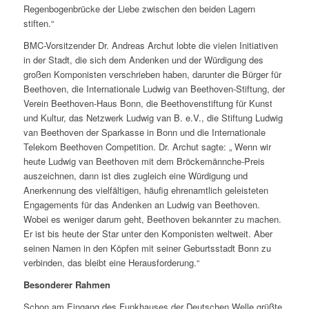
Regenbogenbrücke der Liebe zwischen den beiden Lagern
stiften.“
BMC-Vorsitzender Dr. Andreas Archut lobte die vielen Initiativen
in der Stadt, die sich dem Andenken und der Würdigung des
großen Komponisten verschrieben haben, darunter die Bürger für
Beethoven, die Internationale Ludwig van Beethoven-Stiftung, der
Verein Beethoven-Haus Bonn, die Beethovenstiftung für Kunst
und Kultur, das Netzwerk Ludwig van B. e.V., die Stiftung Ludwig
van Beethoven der Sparkasse in Bonn und die Internationale
Telekom Beethoven Competition. Dr. Archut sagte: „ Wenn wir
heute Ludwig van Beethoven mit dem Bröckemännche-Preis
auszeichnen, dann ist dies zugleich eine Würdigung und
Anerkennung des vielfältigen, häufig ehrenamtlich geleisteten
Engagements für das Andenken an Ludwig van Beethoven.
Wobei es weniger darum geht, Beethoven bekannter zu machen.
Er ist bis heute der Star unter den Komponisten weltweit. Aber
seinen Namen in den Köpfen mit seiner Geburtsstadt Bonn zu
verbinden, das bleibt eine Herausforderung.“
Besonderer Rahmen
Schon am Eingang des Funkhauses der Deutschen Welle grüßte