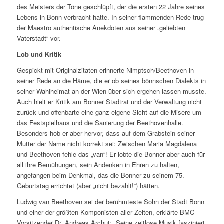
des Meisters der Töne geschlüpft, der die ersten 22 Jahre seines
Lebens in Bonn verbracht hatte. In seiner flammenden Rede trug
der Maestro authentische Anekdoten aus seiner „geliebten
Vaterstadt“ vor.
Lob und Kritik
Gespickt mit Originalzitaten erinnerte Nimptsch/Beethoven in
seiner Rede an die Häme, die er ob seines bönnschen Dialekts in
seiner Wahlheimat an der Wien über sich ergehen lassen musste.
Auch hielt er Kritik am Bonner Stadtrat und der Verwaltung nicht
zurück und offenbarte eine ganz eigene Sicht auf die Misere um
das Festspielhaus und die Sanierung der Beethovenhalle.
Besonders hob er aber hervor, dass auf dem Grabstein seiner
Mutter der Name nicht korrekt sei: Zwischen Maria Magdalena
und Beethoven fehle das „van“! Er lobte die Bonner aber auch für
all ihre Bemühungen, sein Andenken in Ehren zu halten,
angefangen beim Denkmal, das die Bonner zu seinem 75.
Geburtstag errichtet (aber „nicht bezahlt!“) hätten.
Ludwig van Beethoven sei der berühmteste Sohn der Stadt Bonn
und einer der größten Komponisten aller Zeiten, erklärte BMC-
Vorsitzender Dr. Andreas Archut: „Seine zeitlose Musik fasziniert