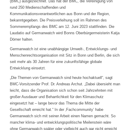
(BMC) ausgezeichnet. Das hat der
BMC, die Vereinigung von
rund 250 Medienschaffenden und
Kommunikationsverantwortlichen aus Bonn und der Region,
bekanntgegeben. Die
Preisverleihung soll im Rahmen des
Sommerempfangs des BMC am 12. Juni 2023
stattfinden. Die
Laudatio auf Germanwatch wird Bonns Oberbürgermeisterin Katja
Dörner halten.
Germanwatch ist eine unabhängige Umwelt-, Entwicklungs- und
Menschenrechtsorganisation mit Sitz in Bonn und Berlin, die sich
seit mehr als 30
Jahren für eine zukunftsfähige globale
Entwicklung einsetzt.
„Die Themen von Germanwatch sind heute hochaktuell“, sagt
BMC-Vorsitzender
Prof. Dr. Andreas Archut. „Dabei übersieht man
leicht, dass die Organisation
sich schon seit Jahrzehnten mit
großer Ausdauer und Beharrlichkeit für den
Klimaschutz
eingesetzt hat – lange bevor das Thema die Mitte der
Gesellschaft
erreicht hat.“ In der ‚Fachcommunity‘ habe
Germanwatch sich mit seiner
Arbeit einen Namen gemacht. So
mancher klima- und entwicklungspolitische
Meilenstein wäre
ohne Germanwatch später oder vielleicht auch gar nicht
erreicht