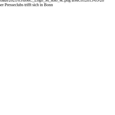
/uploads/2021/05/BMC_Logo_M_solo_4c.png
BMC01
2015-05-20
r Presseclubs trifft sich in Bonn