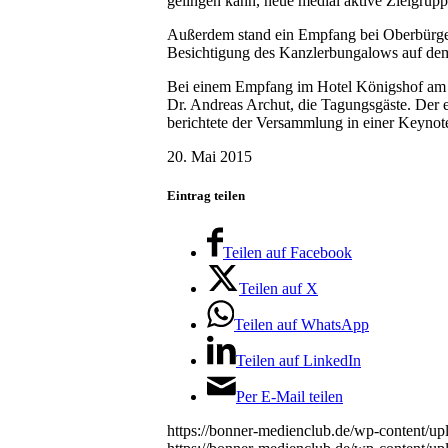
gelingen kann, neue medial aktive Zielgruppe
Außerdem stand ein Empfang bei Oberbürge
Besichtigung des Kanzlerbungalows auf d
Bei einem Empfang im Hotel Königshof am 
Dr. Andreas Archut, die Tagungsgäste. Der 
berichtete der Versammlung in einer Keynot
20. Mai 2015
Eintrag teilen
Teilen auf Facebook
Teilen auf X
Teilen auf WhatsApp
Teilen auf LinkedIn
Per E-Mail teilen
https://bonner-medienclub.de/wp-content