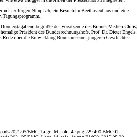
n wie etwa Blogger in die Arbeit der Presseclubs zu integrieren.
rmeister Jürgen Nimptsch, ein Besuch im Beethovenhaus und eine
em Tagungsprogramm.
Donnerstagabend begrüßte der Vorsitzende des Bonner Medien-Clubs,
ehemalige Präsident des Bundesrechnungshofs, Prof. Dr. Dieter Engels,
e-Rede über die Entwicklung Bonns in seiner jüngeren Geschichte.
/uploads/2021/05/BMC_Logo_M_solo_4c.png
229
400
BMC01