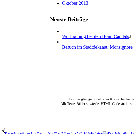
Oktober 2013
Neuste Beiträge
Wurftraining bei den Bonn Capitals
3.
Besuch im Stadtdekanat: Monsignore 
Trotz sorgfältiger inhaltlicher Kontrolle übern
Alle Texte, Bilder sowie der HTML-Code sind – so
Bröckemännche-Preis für Dr. Monika Wulf-Mathies